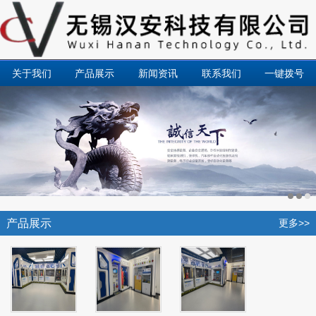
关于我们
产品展示
新闻资讯
联系我们
一键拨号
产品展示
更多>>