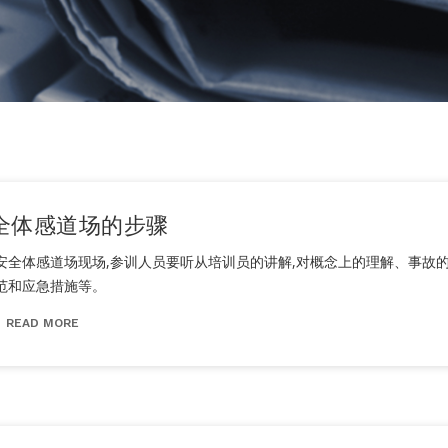
全体感道场的步骤
安全体感道场现场,参训人员要听从培训员的讲解,对概念上的理解、事故
范和应急措施等。
READ MORE
些安全知识有清晰的认识后,然后开始模拟安全体...