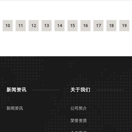
10
11
12
13
14
15
16
17
18
19
新闻资讯
关于我们
新闻资讯
公司简介
荣誉资质