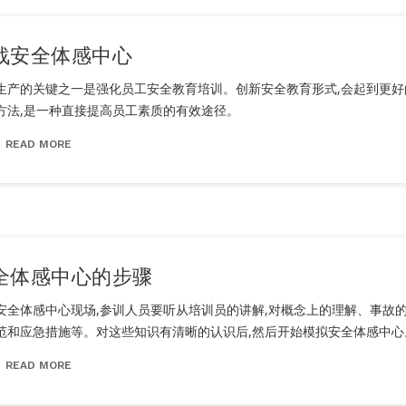
战安全体感中心
生产的关键之一是强化员工安全教育培训。创新安全教育形式,会起到更
方法,是一种直接提高员工素质的有效途径。
READ MORE
的教育培训，一般多以书...
全体感中心的步骤
安全体感中心现场,参训人员要听从培训员的讲解,对概念上的理解、事故
范和应急措施等。对这些知识有清晰的认识后,然后开始模拟安全体感中心。在
READ MORE