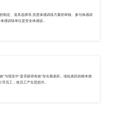
的制定、道具选择等,负责体感训练方案的审核、参与体感训
感训练单位是安全体感设...
效”与现实中“是否获得有效”存在着差距。缩短差距的根本措
员工，使员工产生思想共...