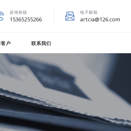
咨询热线
电子邮箱
15365255266
artcia@126.com
作客户
联系我们