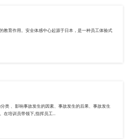
好的教育作用。安全体感中心起源于日本，是一种员工体验式
的分类 、影响事故发生的因素、事故发生的后果、事故发生
培训员带领下,指挥员工...